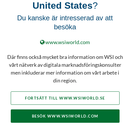
United States
?
Du kanske är intresserad av att
besöka
WSI:s digitala
www.wsiworld.com
marknadsföringstjänster
Där finns också mycket bra information om WSI och
Vi tror inte på ett synsätt som “en-
vårt nätverk av digitala marknadsföringskonsulter
storlek-passar-alla” gällande
men inkluderar mer information om vårt arbete i
digital marknadsföring. Istället tar
din region.
vi oss tid för att förstå ditt företag
och kunder så att vi kan
rekommendera en strategi baserad
FORTSÄTT TILL WWW.WSIWORLD.SE
på dina individuella företagsbehov.
När du investerar i någon av WSI:s
BESÖK WWW.WSIWORLD.COM
digitala marknadsföringslösningar
så kommer du att ha några av