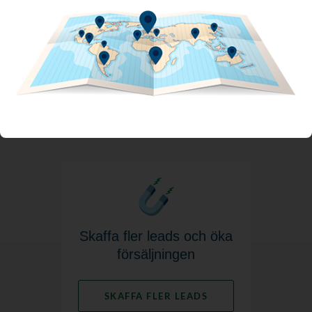
branschens toppgurus i tillägg,
som bidrar till dina mål och din
vision.
UPPTÄCK HELA VÅRT UTBUD AV
DIGITALA
MARKNADSFÖRINGSTJÄNSTER
Skaffa fler leads och öka
försäljningen
SKAFFA FLER LEADS