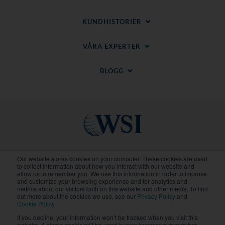
KUNDHISTORIER
VÅRA EXPERTER
BLOGG
Regionala Webbplatser
Our website stores cookies on your computer. These cookies are used
to collect information about how you interact with our website and
allow us to remember you. We use this information in order to improve
and customize your browsing experience and for analytics and
© 2020-
2026
WSI. Alla rättigheter förbehållna. WSI
metrics about our visitors both on this website and other media. To find
ICE och WSI IM är registrerade varumärken för
out more about the cookies we use, see our
Privacy Policy
and
RAM.
Cookie Policy
.
Integritetspolicy
och
Cookiepolicy
.
If you decline, your information won’t be tracked when you visit this
Varje WSI-franchise är ett självständigt ägt och
website. A single cookie will be used in your browser to remember