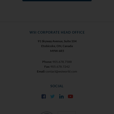
WSI CORPORATE HEAD OFFICE
91 Skyway Avenue, Suite 104
Etobicoke, ON, Canada
M9W 6R5
Phone:
905.678.7588
Fax:
905.678.7242
Email:
contact@wsiworld.com
SOCIAL
Facebook
Twitter
LinkedIn
YouTube