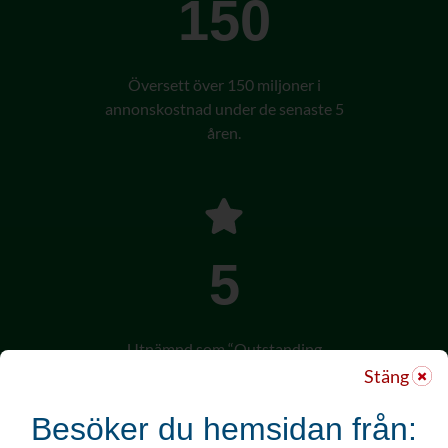
150
Översett över 150 miljoner i
annonskostnad under de senaste 5
åren.
5
Utnämnd som “Outstanding
Developer” av WMA under de senaste
Stäng
5 åren.
Besöker du hemsidan från: